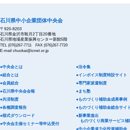
石川県中小企業団体中央会
〒920-8203
石川県金沢市鞍月2丁目20番地
石川県地場産業振興センター新館5階
TEL (076)267-7711 FAX (076)267-7720
E-mail chuokai@icnet.or.jp
●中央会とは
●法令集
●組合とは
●インボイス制度特設サイト
●会員組合
●専門家派遣制度
●石川県中央会会報
●まち塾
●共済制度
●ものづくり補助金成果事例
●各種調査報告
●ものづくり補助金総合サイ
●様式ダウンロード
●新事業進出
ものづくり商業サービス補
●中央会主催セミナー等申込受付
●中小企業省力化投資補助金