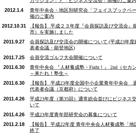
カッション」と「ビジネス交流会」開催のご案
2012.1.4
青年中央会・地区別研究会「フェイスブックペ
催のご案内
2012.10.31
【報告】 平成２３年度『会員探訪及び交流会』
市）を実施しました
2011.9.27
会員探訪及び交流会の開催について (平成23年
表者会議・能登地区)
2011.7.25
会員交流ゴルフ大会開催について
2011.6.30
青年中央会 『人材養成塾・Fight！』 2nd（セ
～来たれ！塾生～
2011.6.30
【報告】 平成23年度全国中小企業青年中央会 
代表者会議（京都府）について
2011.4.26
平成23年度（第35回）通常総会並びにビジネス
いて
2011.4.26
平成23年度青年部研究会の募集について
2011.2.18
【報告】 平成22年度 青年中央会人材養成塾「
終了