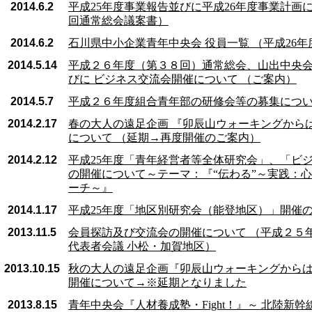
2014.6.2
平成25年度事業報告並びに平成26年度事業計画に
回通常総会議案書）
2014.6.2
石川県中小企業青年中央会 役員一覧 （平成26
2014.5.14
平成２６年度（第３８回）通常総会、山出中央
びに ビジネス交流会開催について （ご案内）
2014.5.7
平成２６年度組合青年部の研修会等の募集につ
2014.2.17
春の大人の遠足企画 『卯辰山ウォーキングから
について （延期→再度開催のご案内）
2014.2.12
平成25年度「青年経営者等全体研究会」、「ビ
の開催について～テーマ：『“伝わる”～実践：
ーチ～』
2014.1.17
平成25年度「地区別研究会（能登地区）」開催
2013.11.5
会員探訪及び交流会の開催について （平成２５
代表者会議 小松・加賀地区）
2013.10.15
秋の大人の遠足企画『卯辰山ウォーキングから
開催について→※延期となりました
2013.8.15
青年中央会『人材養成塾・Fight！』～ 北陸新