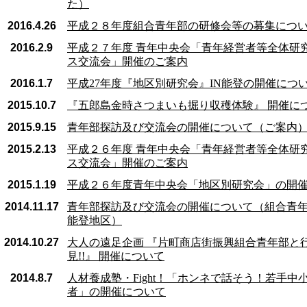
た）
2016.4.26
平成２８年度組合青年部の研修会等の募集につ
2016.2.9
平成２７年度 青年中央会「青年経営者等全体研
ス交流会」開催のご案内
2016.1.7
平成27年度『地区別研究会』IN能登の開催につ
2015.10.7
『五郎島金時さつまいも掘り収穫体験』 開催に
2015.9.15
青年部探訪及び交流会の開催について（ご案内
2015.2.13
平成２６年度 青年中央会「青年経営者等全体研
ス交流会」開催のご案内
2015.1.19
平成２６年度青年中央会「地区別研究会」の開
2014.11.17
青年部探訪及び交流会の開催について（組合青
能登地区）
2014.10.27
大人の遠足企画 『片町商店街振興組合青年部と
見!!』 開催について
2014.8.7
人材養成塾・Fight！「ホンネで話そう！若手中
者」の開催について