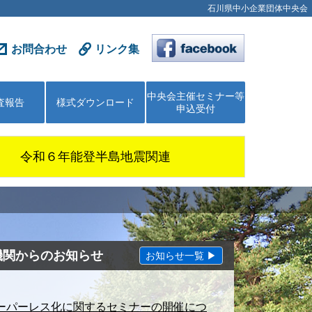
石川県中小企業団体中央会
お問合わせ
リンク集
中央会主催セミナー等
査報告
様式ダウンロード
申込受付
令和６年能登半島地震関連
機関からのお知らせ
お知らせ一覧 ▶
ーパーレス化に関するセミナーの開催につ