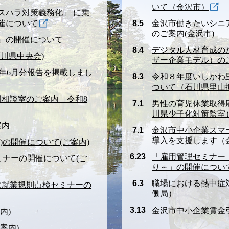
いて（金沢市）
スハラ対策義務化」 に乗
催について
8.5
金沢市働きたいシニ
のご案内(金沢市)
」の開催について
8.4
デジタル人材育成の
川県中央会)
ザー企業モデル）の
8年6月分報告を掲載しまし
8.3
令和８年度いしかわ
ついて（石川県里山
門相談室のご案内 令和8
7.1
男性の育児休業取得
川県少子化対策監室
案内
7.1
金沢市中小企業スマ
導入を支援します（
)の開催について(ご案内)
6.23
「雇用管理セミナー
ミナーの開催について(ご
り～」の開催につい
6.3
職場における熱中症
に就業規則点検セミナーの
働局）
3.13
金沢市中小企業賃金引
内)
案内)