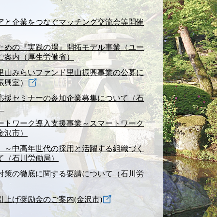
アと企業をつなぐマッチング交流会等開催
ための『実践の場』開拓モデル事業（ユー
ご案内（厚生労働省）
里山みらいファンド里山振興事業の公募に
振興室）
応援セミナーの参加企業募集について（石
）
ートワーク導入支援事業～スマートワーク
金沢市）
 ～中高年世代の採用と活躍する組織づく
て（石川労働局）
対策の徹底に関する要請について（石川労
上げ奨励金のご案内(金沢市)