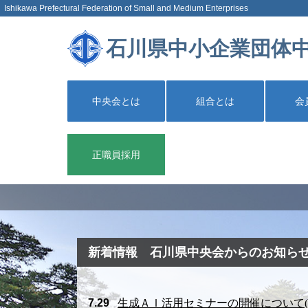
Ishikawa Prefectural Federation of Small and Medium Enterprises
石川県中小企業団体
中央会とは
組合とは
会
正職員採用
新着情報 石川県中央会からのお知ら
7.29
生成ＡＩ活用セミナーの開催について(