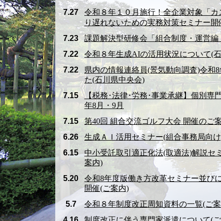
7.27
令和８年１０月施行！全企業対象「カ
り遅れないための実務対策セミナー開
7.23
課題解決型研修会「組合制度・運営編
7.22
令和８年生成AIの活用状況について(石
7.22
県内の情報連絡員(景気動向調査)令和
た(石川県中央会)
7.15
【税務･法律･労務･事業承継】個別専
年8月・9月
7.15
第40回 組合交流ゴルフ大会 開催のご
6.26
生成ＡＩ活用セミナー(組合事務局向け
6.15
中小受託取引適正化法(取適法)解説セ
案内)
5.20
令和8年度版働き方改革セミナー並び
開催(ご案内)
5.7
令和８年制度改正周知資料の一覧(ご案
4.16
制度改正に伴う専門家派遣について(ご