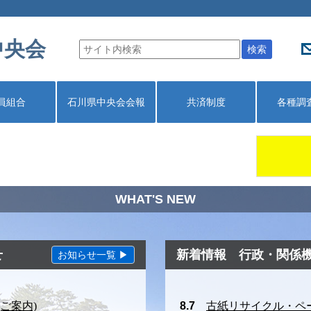
中央会
検索
員組合
石川県中央会会報
共済制度
各種調
WHAT'S NEW
せ
新着情報 行政・関係
お知らせ一覧 ▶
ご案内)
8.7
古紙リサイクル・ペ