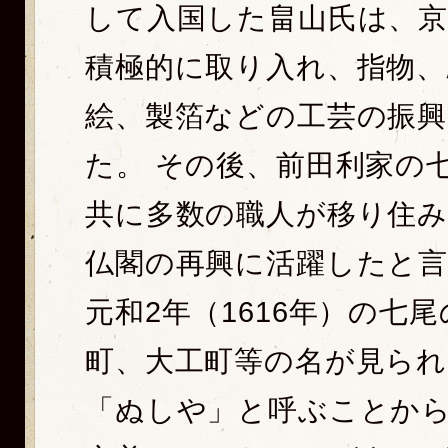
して入国した畠山氏は、京
積極的に取り入れ、指物、
絵、製箔などの工芸の振興
た。 その後、前田利家の
共に多数の職人が移り住
仏閣の再興に活躍したと
元和2年（1616年）の七
町、大工町等の名が見られ
「ぬしや」と呼ぶことか