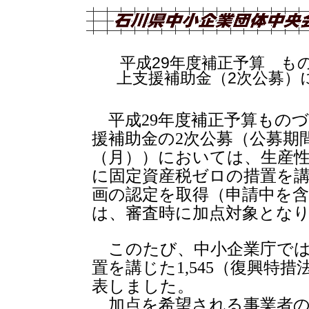
平成29年度補正予算 も
上支援補助金（2次公募）
平成29年度補正予算もの
援補助金の2次公募（公募期間
（月））においては、生産性
に固定資産税ゼロの措置を
画の認定を取得（申請中を
は、審査時に加点対象とな
このたび、中小企業庁では
置を講じた1,545（復興特
表しました。
加点を希望される事業者の